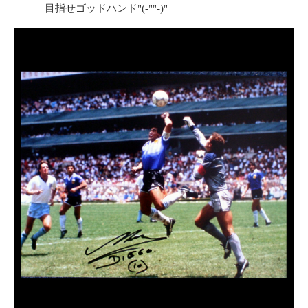
目指せゴッドハンド"(-""-)"