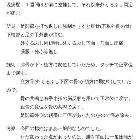
現病歴：１週間ほど前に捻挫して、それ以来外くるぶし周辺
が痛む
所見：足関節を打ち返しに強制させると腓骨(下腿外側の骨)
下端部と足の甲外側が痛む。
外くるぶし周辺特に外くるぶし下面・前面に圧痛。
腫脹・発赤等無し
施術：腓骨が下・後方に変位していたため、タッチで正常位
まで戻す。
立方骨(外くるぶし下面の骨)が頭方に飛び出していた
ので、
骨の共鳴と右手小指の脳反射を用いて正常位に戻す。
距骨の変位を骨の共鳴で戻す。
足関節外側の靭帯に圧痛があったのを○○で痛み除去。
考察：今回の捻挫はまあ一般的なものでした。
ただ変わった点があったのは、腓骨前面に一番圧痛が