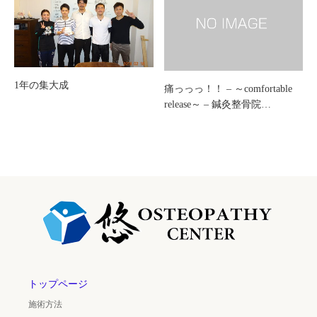
1年の集大成
痛っっっ！！ – ～comfortable
release～ – 鍼灸整骨院…
トップページ
施術方法