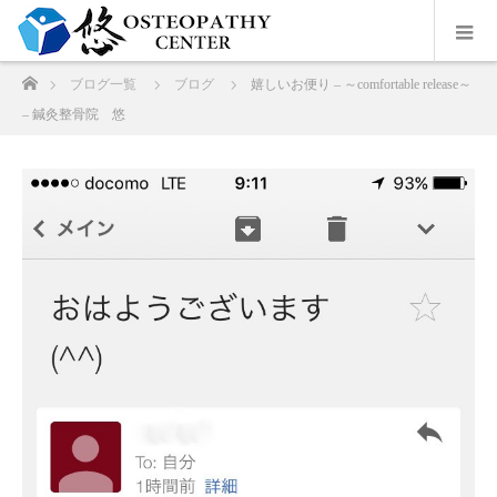
ホーム
ブログ一覧
ブログ
嬉しいお便り – ～comfortable release～
– 鍼灸整骨院 悠