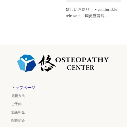
嬉しいお便り – ～comfortable
release～ – 鍼灸整骨院…
トップページ
施術方法
ご予約
施術料金
院長紹介